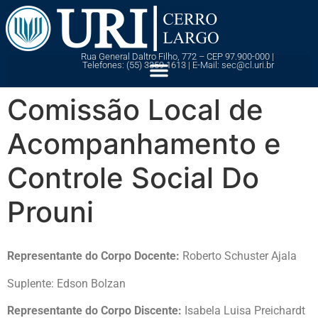
Rua General Daltro Filho, 772 – CEP 97.900-000 |
Telefones: (55) 3359 1613 | E-Mail: sec@cl.uri.br
Comissão Local de
Acompanhamento e
Controle Social Do
Prouni
Representante do Corpo Docente:
Roberto Schuster Ajala
Suplente: Edson Bolzan
Representante do Corpo Discente:
Isabela Luisa Preichardt