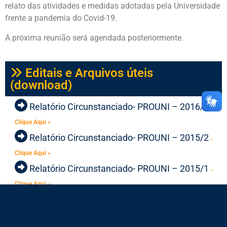
relato das atividades e medidas adotadas pela Universidade
frente a pandemia do Covid-19.
A próxima reunião será agendada posteriormente.
Editais e Arquivos úteis
(download)
Relatório Circunstanciado- PROUNI – 2016/1
-
Clique Aqui »
Relatório Circunstanciado- PROUNI – 2015/2
-
Clique Aqui »
Relatório Circunstanciado- PROUNI – 2015/1
-
Clique Aqui »
« Previous
1
2
Next »