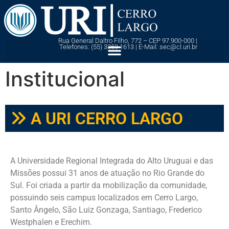
Rua General Daltro Filho, 772 – CEP 97.900-000 |
Telefones: (55) 3359 1613 | E-Mail: sec@cl.uri.br
Institucional
A URI CERRO LARGO
A Universidade Regional Integrada do Alto Uruguai e das
Missões possui 31 anos de atuação no Rio Grande do
Sul. Foi criada a partir da mobilização da comunidade,
possuindo seis campus localizados em Cerro Largo,
Santo Ângelo, São Luiz Gonzaga, Santiago, Frederico
Westphalen e Erechim.