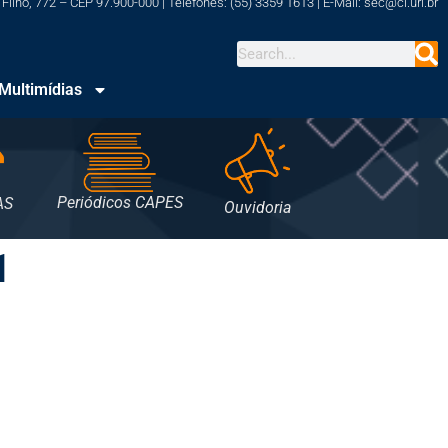
Filho, 772 – CEP 97.900-000 | Telefones: (55) 3359 1613 | E-Mail: sec@cl.uri.br
Multimídias
Periódicos CAPES
AS
Ouvidoria
1