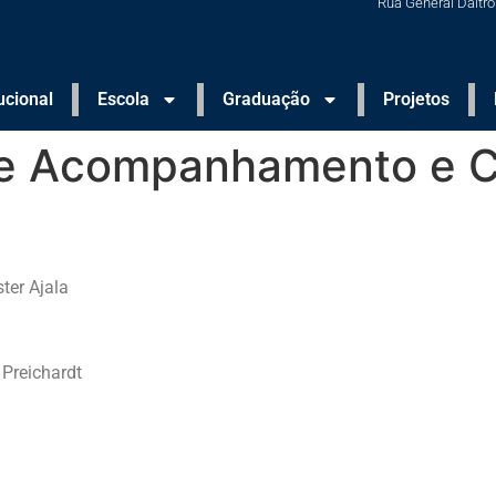
Rua General Daltro 
tucional
Escola
Graduação
Projetos
e Acompanhamento e Co
ter Ajala
 Preichardt