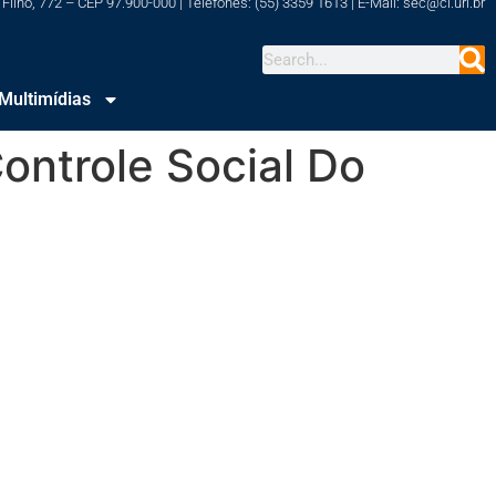
Filho, 772 – CEP 97.900-000 | Telefones: (55) 3359 1613 | E-Mail: sec@cl.uri.br
Multimídias
ntrole Social Do