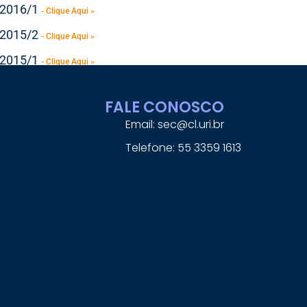
– 2016/1
- Clique Aqui »
– 2015/2
- Clique Aqui »
– 2015/1
- Clique Aqui »
« Previous
1
2
Next »
FALE CONOSCO
Email: sec@cl.uri.br
Telefone: 55 3359 1613