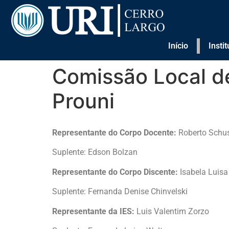
Início
Insti
Comissão Local d
Prouni
Representante do Corpo Docente:
Roberto Schus
Suplente: Edson Bolzan
Representante do Corpo Discente:
Isabela Luisa
Suplente: Fernanda Denise Chinvelski
Representante da IES:
Luis Valentim Zorzo