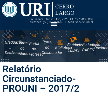
Rua General Daltro Filho, 772 – CEP 97.900-000 |
Telefones: (55) 3359 1613 | E-Mail: sec@cl.uri.br
Portal
Graduação
Portal
Portal
Periódicos
Entidade
do
a
Biblioteca
Ouvidor
do
do
CAPES
CEBAS
Colaborador
Distância
Aluno
Professor
Relatório
Circunstanciado-
PROUNI – 2017/2